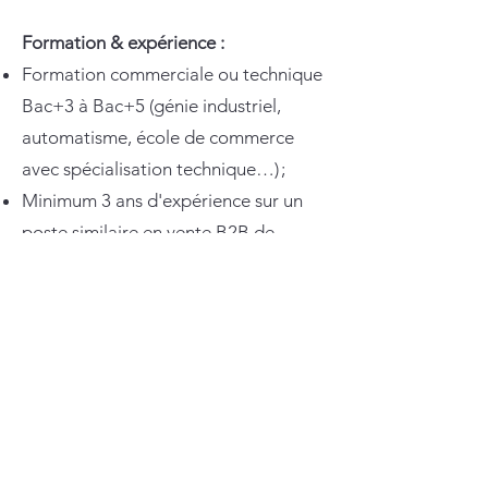
Formation & expérience :
Formation commerciale ou technique
Bac+3 à Bac+5 (génie industriel,
automatisme, école de commerce
avec spécialisation technique…) ;
Minimum 3 ans d'expérience sur un
poste similaire en vente B2B de
solutions techniques ou industrielles ;
Connaissances des domaines
industriels et industrie du recyclage
est un plus ;
Expérience terrain est un plus.
Compétences techniques :
Capacité à comprendre et vulgariser